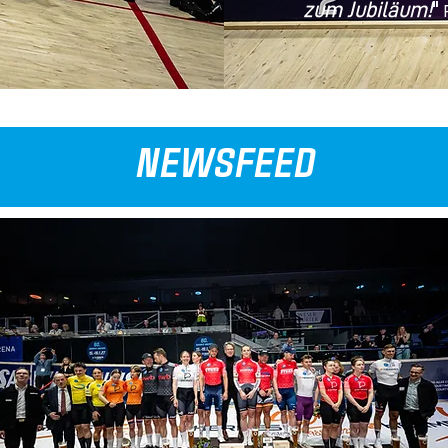
zum Jubiläum!
"
NEWSFEED