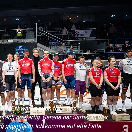
REMEN waren auch trotz des
nfach großartig. Gerade der Samstag war
gigantisch. Ich komme auf alle Fälle