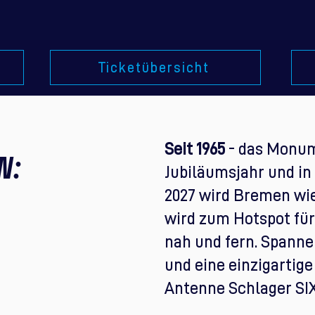
Ticketübersicht
Seit 1965
- das Monum
N:
Jubiläumsjahr und in d
2027 wird Bremen wi
wird zum Hotspot für
nah und fern. Spanne
und eine einzigartig
Antenne Schlager S