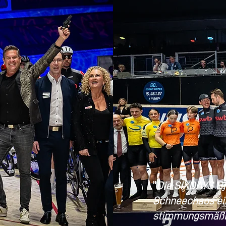
"
Die SIXDAYS B
Schneechaos ei
stimmungsmäßig 