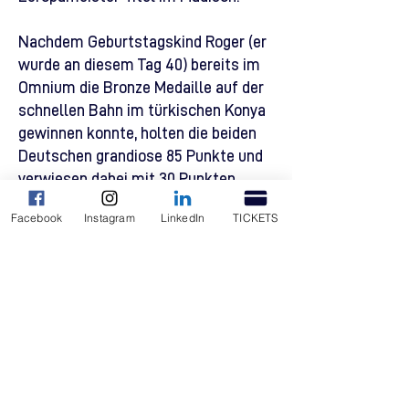
Nachdem Geburtstagskind Roger (er
wurde an diesem Tag 40) bereits im
Omnium die Bronze Medaille auf der
schnellen Bahn im türkischen Konya
gewinnen konnte, holten die beiden
Deutschen grandiose 85 Punkte und
verwiesen dabei mit 30 Punkten
Vorsprung das Team aus Portugal auf
Facebook
Instagram
LinkedIn
TICKETS
den 2. Platz. Bronze holten sich die
Belgier Jasper de Buyst und Jules
Hesters, beide auch schon am Start
in Bremen, mit 38 Punkten.
Bild: Arne Mill
Bericht als PDF downloaden