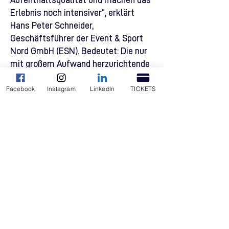
Aufenthaltsqualität und machen das
Erlebnis noch intensiver“, erklärt
Hans Peter Schneider,
Geschäftsführer der Event & Sport
Nord GmbH (ESN). Bedeutet: Die nur
mit großem Aufwand herzurichtende
Halle 4 werde künftig nicht mehr
Facebook
Instagram
LinkedIn
TICKETS
genutzt, stattdessen die
Partystimmung in Halle 2 (im
Anschluss an das „Grünkohlland“)
intensiviert und um die Antenne-
Schlager-Bühne im Foyer der ÖVB-
Arena (ab 22 Uhr) erweitert. „So
verzahnen sich die einzelnen Areas
und Angebote für unsere Gäste noch
besser und die Wege werden kürzer“,
sagt Schneider.